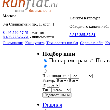
Москва
Санкт-Петербург
3-й Силикатный пр., 1, корп. 1
Обводного канала наб., 
8 495 540-57-51
- магазин
8 812 385-57-51
8 495 225-57-51
- шиномонтаж
О компании
Как купить
Технология run flat
Сервис runflat
Ко
Подбор шин
По параметрам
По а
Производитель:
Размер:
/
R:
Тип:
Главная