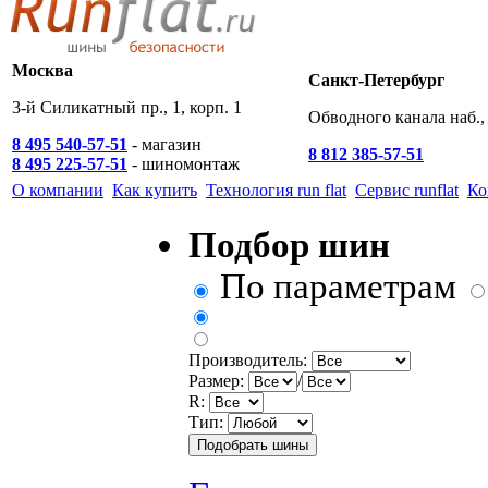
Москва
Санкт-Петербург
3-й Силикатный пр., 1, корп. 1
Обводного канала наб., 
8 495 540-57-51
- магазин
8 812 385-57-51
8 495 225-57-51
- шиномонтаж
О компании
Как купить
Технология run flat
Сервис runflat
Ко
Подбор шин
По параметрам
Производитель:
Размер:
/
R:
Тип: