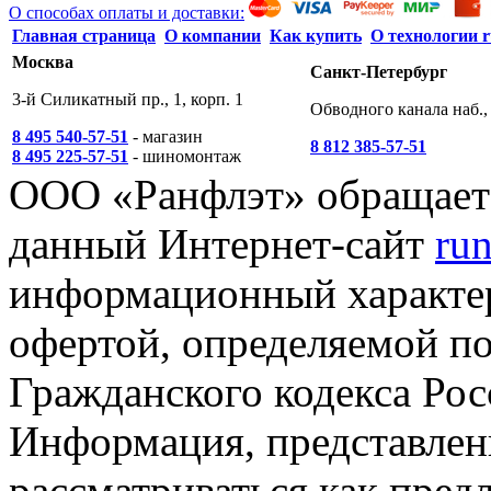
О способах оплаты и доставки:
Главная страница
О компании
Как купить
О технологии r
Москва
Санкт-Петербург
3-й Силикатный пр., 1, корп. 1
Обводного канала наб., 
8 495 540-57-51
- магазин
8 812 385-57-51
8 495 225-57-51
- шиномонтаж
ООО «Ранфлэт» обращает 
данный Интернет-сайт
run
информационный характер
офертой, определяемой п
Гражданского кодекса Ро
Информация, представленн
рассматриваться как пред