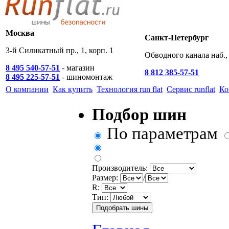
Москва
Санкт-Петербург
3-й Силикатный пр., 1, корп. 1
Обводного канала наб., 
8 495 540-57-51
- магазин
8 812 385-57-51
8 495 225-57-51
- шиномонтаж
О компании
Как купить
Технология run flat
Сервис runflat
Ко
Подбор шин
По параметрам
Производитель:
Размер:
/
R:
Тип: