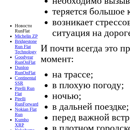
необходимо вызыва
теряется большое 
возникает стрессо
Новости
ситуация на дорог
RunFlat
Michelin ZP
Bridgestone
И почти всегда это 
Run Flat
Technology
момент:
Goodyear
RunOnFlat
Dunlop
на трассе;
RunOnFlat
Continental
в плохую погоду;
SSR
Pirelli Run
ночью;
Flat
Pirelli
в дальней поездке;
RunForward
Nokian Flat
перед важной встр
Run
Kumho
XRP
в плотном городск