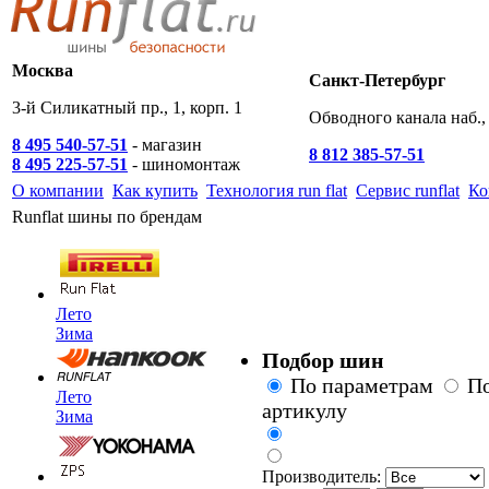
Москва
Санкт-Петербург
3-й Силикатный пр., 1, корп. 1
Обводного канала наб., 
8 495 540-57-51
- магазин
8 812 385-57-51
8 495 225-57-51
- шиномонтаж
О компании
Как купить
Технология run flat
Сервис runflat
Ко
Runflat шины по брендам
Лето
Зима
Подбор шин
По параметрам
П
Лето
артикулу
Зима
Производитель: