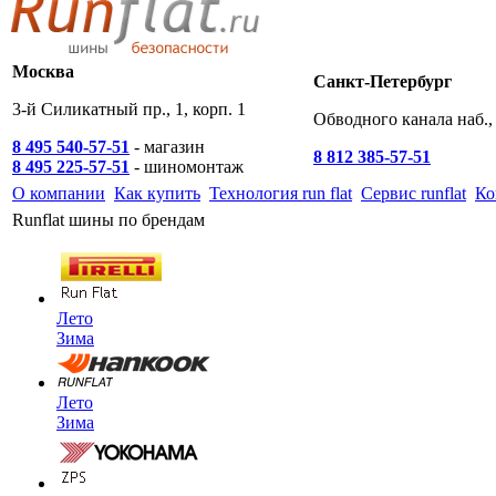
Москва
Санкт-Петербург
3-й Силикатный пр., 1, корп. 1
Обводного канала наб., 
8 495 540-57-51
- магазин
8 812 385-57-51
8 495 225-57-51
- шиномонтаж
О компании
Как купить
Технология run flat
Сервис runflat
Ко
Runflat шины по брендам
Лето
Зима
Лето
Зима