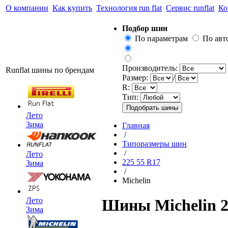
О компании
Как купить
Технология run flat
Сервис runflat
Ко
Подбор шин
По параметрам
По ав
Производитель:
Runflat шины по брендам
Размер:
/
R:
Тип:
Лето
Зима
Главная
/
Типоразмеры шин
/
Лето
225 55 R17
Зима
/
Michelin
Лето
Шины Michelin 2
Зима