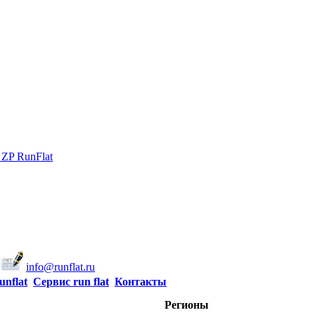
 ZP RunFlat
info@runflat.ru
unflat
Сервис run flat
Контакты
Регионы