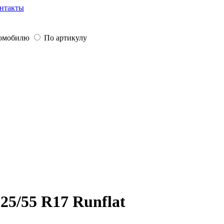
нтакты
томобилю
По артикулу
25/55 R17 Runflat