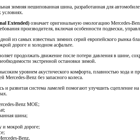
ная зимняя нешипованная шина, разработанная для автомобилей
 условиях.
nal Extended)
означает оригинальную омологацию Mercedes-Benz
бования производителя, включая особенности подвески, управл
одной из самых известных зимних серий европейского рынка бла
окрой дороге и холодном асфальте.
оляет продолжать движение после потери давления в шине, сох
необходимости экстренной остановки зимой.
 высоким уровнем акустического комфорта, плавностью хода и п
 Mercedes-Benz без запасного колеса.
сь и развитая система ламелей помогают улучшить сцепление на 
рах.
rcedes-Benz MOE;
at;
ванная шина;
у и мокрой дороге;
се;
Mercedes-Benz.