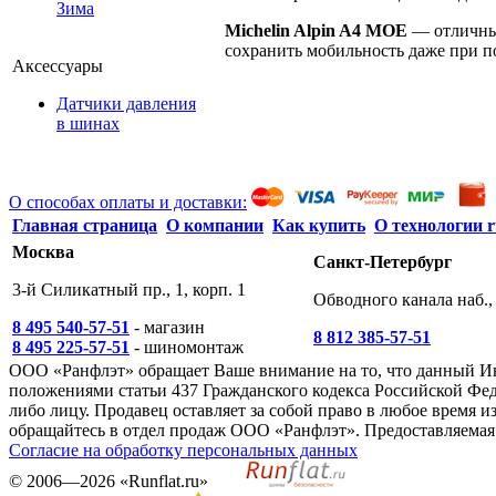
Зима
Michelin Alpin A4 MOE
— отличный
сохранить мобильность даже при 
Аксессуары
Датчики давления
в шинах
О способах оплаты и доставки:
Главная страница
О компании
Как купить
О технологии r
Москва
Санкт-Петербург
3-й Силикатный пр., 1, корп. 1
Обводного канала наб., 
8 495 540-57-51
- магазин
8 812 385-57-51
8 495 225-57-51
- шиномонтаж
ООО «Ранфлэт» обращает Ваше внимание на то, что данный И
положениями статьи 437 Гражданского кодекса Российской Фед
либо лицу. Продавец оставляет за собой право в любое время
обращайтесь в отдел продаж ООО «Ранфлэт». Предоставляемая 
Согласие на обработку персональных данных
©
2006—2026
«Runflat.ru»