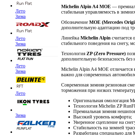
Michelin Alpin A4 MOE
— премиаль
Лето
стабильная управляемость в зимних
Зима
Обозначение
MOE (Mercedes Origi
дополнительную адаптацию под тре
Линейка
Michelin Alpin
считается 
Лето
стабильного поведения на снегу, м
Зима
Технология
ZP (Zero Pressure)
позв
дополнительную безопасность без 
Лето
Michelin Alpin A4 MOE отличается
Зима
важно для современных автомобилей
Современная зимняя резиновая сме
торможения при низких температу
Лето
Оригинальная омологация Me
Технология Michelin ZP RunFl
Премиальная зимняя нешипо
Зима
Высокий уровень комфорта;
Уверенное сцепление на снег
Стабильность на зимней трас
Разработана специально для 