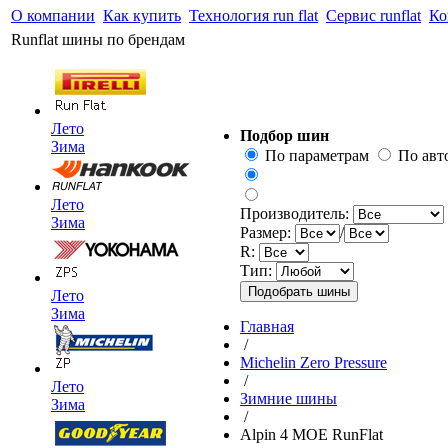
О компании
Как купить
Технология run flat
Сервис runflat
Ко
Runflat шины по брендам
Лето
Подбор шин
Зима
По параметрам
По ав
Лето
Производитель:
Зима
Размер:
/
R:
Тип:
Лето
Зима
Главная
/
Michelin Zero Pressure
/
Лето
Зимние шины
Зима
/
Alpin 4 MOE RunFlat