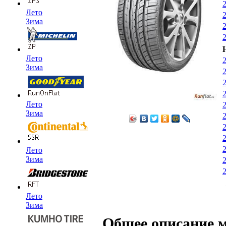
Лето
Зима
Лето
Зима
Лето
Зима
Лето
Зима
Лето
Зима
Общее описание 