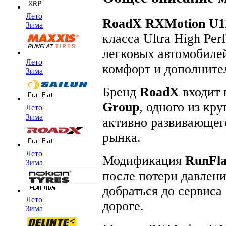
Лето
RoadX RXMotion U1
Зима
класса Ultra High Pe
легковых автомобилей
Лето
комфорт и дополните
Зима
Бренд
RoadX
входит 
Group
, одного из кр
Лето
Зима
активно развивающег
рынка.
Лето
Модификация
RunFla
Зима
после потери давлени
добраться до сервиса
Лето
дороге.
Зима