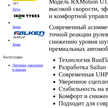
Модель RXMotion U11
высокой скорости, э
Лето
и комфортной управл
Современный асиммет
Зима
точной реакции рулев
снижению уровня шум
Зима
премиальных автомоб
Аксессуары
Технология RunFla
Датчики давления
Разработка Sailun
в шинах
Современная UHP
Уверенное сцепле
Стабильность на 
Комфорт и сниже
Подходит для сов