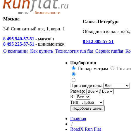
Москва
Санкт-Петербург
3-й Силикатный пр., 1, корп. 1
Обводного канала наб., 
8 495 540-57-51
- магазин
8 812 385-57-51
8 495 225-57-51
- шиномонтаж
О компании
Как купить
Технология run flat
Сервис runflat
Ко
Подбор шин
По параметрам
По ав
Производитель:
Размер:
/
R:
Тип:
Главная
/
RoadX Run Flat