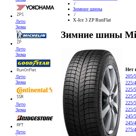
/
Зимние шины
/
X-Ice 3 ZP RunFlat
Лето
Зима
Зимние шины Mic
Лето
Зима
Нет 
205/
Лето
Зима
225/
225/
225/
225/
Лето
225/
Зима
245/
245/
275/
Лето