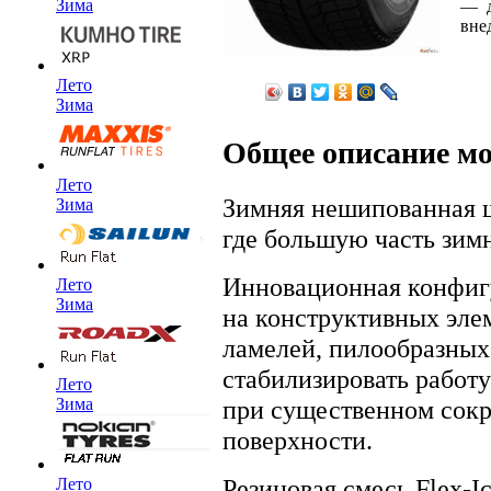
Зима
— д
вне
Лето
Зима
Общее описание м
Лето
Зимняя нешипованная ши
Зима
где большую часть зим
Инновационная конфигу
Лето
Зима
на конструктивных элем
ламелей, пилообразных
стабилизировать работ
Лето
при существенном сокр
Зима
поверхности.
Резиновая смесь Flex-
Лето