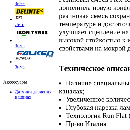
Зима
дополнила новую конф
резиновая смесь сохра
температуре и достато
Лето
улучшает сцепление на 
высокой стойкостью к 
Зима
свойствами на мокрой д
Техническое описа
Зима
Наличие специальных
Аксессуары
каналах;
Датчики давления
в шинах
Увеличенное количес
Глубокая нарезка лам
Технология Run Flat 
Пр-во Италия