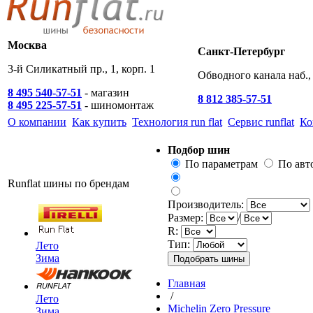
Москва
Санкт-Петербург
3-й Силикатный пр., 1, корп. 1
Обводного канала наб., 
8 495 540-57-51
- магазин
8 812 385-57-51
8 495 225-57-51
- шиномонтаж
О компании
Как купить
Технология run flat
Сервис runflat
Ко
Подбор шин
По параметрам
По ав
Runflat шины по брендам
Производитель:
Размер:
/
R:
Тип:
Лето
Зима
Главная
/
Лето
Michelin Zero Pressure
Зима