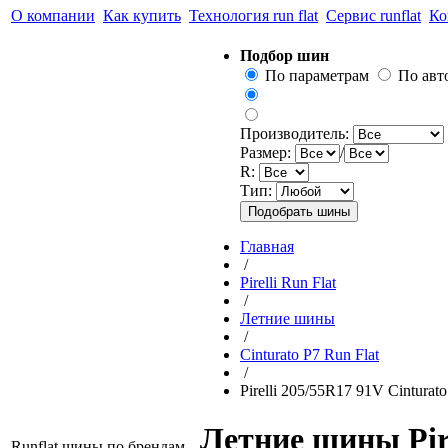
О компании
Как купить
Технология run flat
Сервис runflat
Ко
Подбор шин
По параметрам
По ав
Производитель:
Размер:
/
R:
Тип:
Главная
/
Pirelli Run Flat
/
Летние шины
/
Cinturato P7 Run Flat
/
Pirelli 205/55R17 91V Cinturato
Летние шины Pire
Runflat шины по брендам