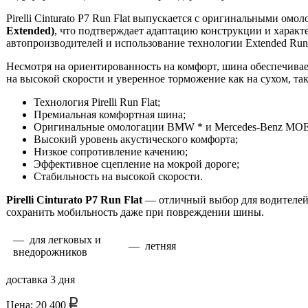
Pirelli Cinturato P7 Run Flat выпускается с оригинальными о
Extended)
, что подтверждает адаптацию конструкции и харак
автопроизводителей и использование технологии Extended RunF
Несмотря на ориентированность на комфорт, шина обеспечивае
на высокой скорости и уверенное торможение как на сухом, та
Технология Pirelli Run Flat;
Премиальная комфортная шина;
Оригинальные омологации BMW * и Mercedes-Benz MOE
Высокий уровень акустического комфорта;
Низкое сопротивление качению;
Эффективное сцепление на мокрой дороге;
Стабильность на высокой скорости.
Pirelli Cinturato P7 Run Flat
— отличный выбор для водителей,
сохранить мобильность даже при повреждении шины.
— для легковых и
— летняя
внедорожников
доставка 3 дня
Цена: 20 400