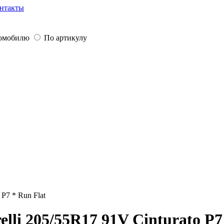
нтакты
томобилю
По артикулу
 P7 * Run Flat
lli 205/55R17 91V Cinturato P7