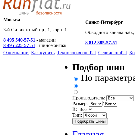
Москва
Санкт-Петербург
3-й Силикатный пр., 1, корп. 1
Обводного канала наб., 
8 495 540-57-51
- магазин
8 812 385-57-51
8 495 225-57-51
- шиномонтаж
О компании
Как купить
Технология run flat
Сервис runflat
Ко
Подбор шин
По параметр
Производитель:
Размер:
/
R:
Тип:
Главная