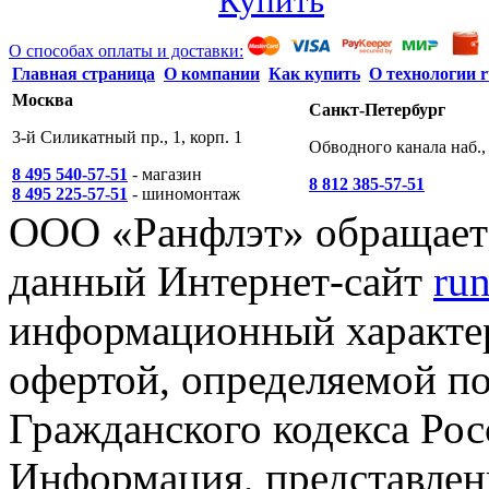
Купить
О способах оплаты и доставки:
Главная страница
О компании
Как купить
О технологии r
Москва
Санкт-Петербург
3-й Силикатный пр., 1, корп. 1
Обводного канала наб., 
8 495 540-57-51
- магазин
8 812 385-57-51
8 495 225-57-51
- шиномонтаж
ООО «Ранфлэт» обращает 
данный Интернет-сайт
run
информационный характер
офертой, определяемой п
Гражданского кодекса Ро
Информация, представленн