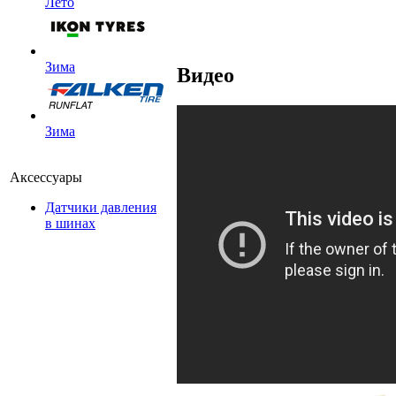
Лето
Зима
Видео
Зима
Аксессуары
Датчики давления
в шинах