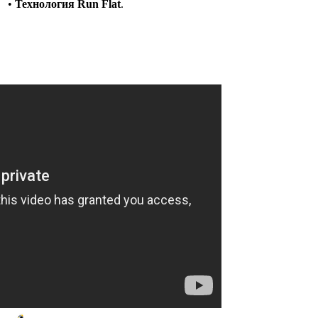
•
Технология Run Flat
.