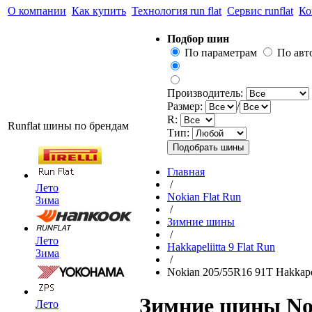
О компании
Как купить
Технология run flat
Сервис runflat
Ко
Подбор шин
По параметрам
По ав
Производитель:
Размер:
/
R:
Runflat шины по брендам
Тип:
Главная
/
Лето
Nokian Flat Run
Зима
/
Зимние шины
/
Лето
Hakkapeliitta 9 Flat Run
Зима
/
Nokian 205/55R16 91T Hakkapel
Зимние шины Noki
Лето