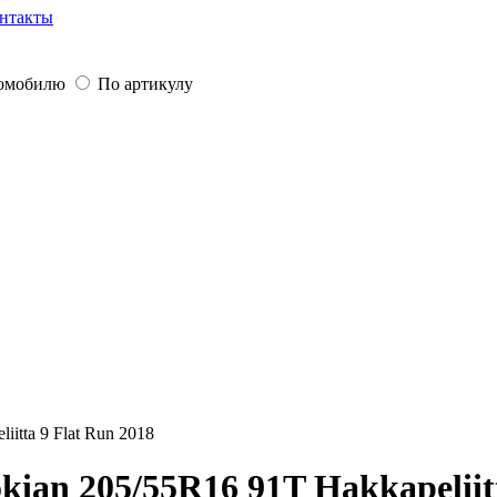
нтакты
томобилю
По артикулу
iitta 9 Flat Run 2018
an 205/55R16 91T Hakkapeliitt