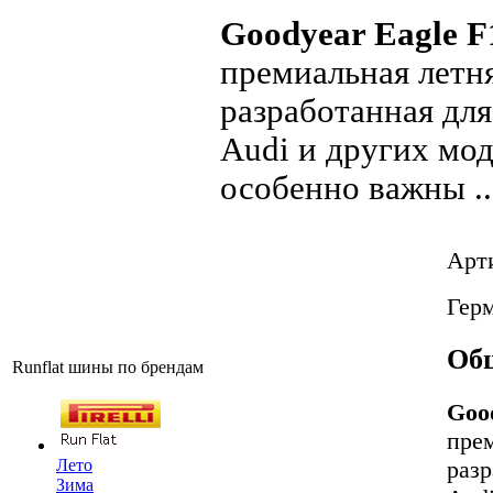
Goodyear Eagle F
премиальная летня
разработанная дл
Audi и других мод
особенно важны ..
Арт
Гер
Общ
Runflat шины по брендам
Goo
прем
раз
Лето
Зима