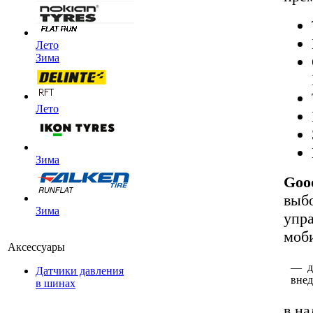
Лето
Зима
Лето
Зима
Goo
выб
Зима
упра
моб
Аксессуары
— дл
Датчики давления
вне
в шинах
в на