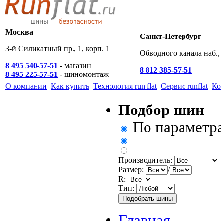
Москва
Санкт-Петербург
3-й Силикатный пр., 1, корп. 1
Обводного канала наб., 
8 495 540-57-51
- магазин
8 812 385-57-51
8 495 225-57-51
- шиномонтаж
О компании
Как купить
Технология run flat
Сервис runflat
Ко
Подбор шин
По параметр
Производитель:
Размер:
/
R:
Тип:
Главная