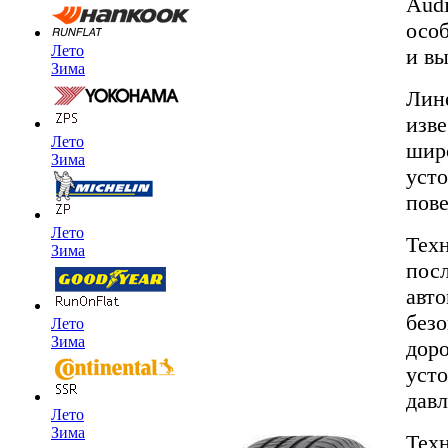
Audi
осо
Лето
и вы
Зима
Лин
изв
Лето
шир
Зима
уст
пове
Лето
Тех
Зима
посл
авт
безо
Лето
Зима
дор
усто
давл
Лето
Зима
Тех