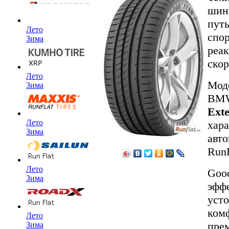
шин
путь
Лето
спор
Зима
реак
скор
Лето
Мод
Зима
BM
Ext
Лето
хар
Зима
авто
RunF
Лето
Good
Зима
эфф
уст
ком
Лето
прем
Зима