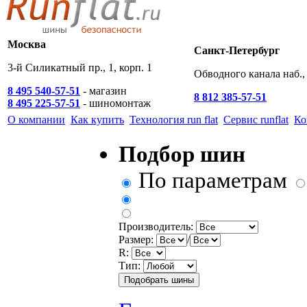
Москва
Санкт-Петербург
3-й Силикатный пр., 1, корп. 1
Обводного канала наб., 
8 495 540-57-51
- магазин
8 812 385-57-51
8 495 225-57-51
- шиномонтаж
О компании
Как купить
Технология run flat
Сервис runflat
Ко
Подбор шин
По параметрам
Производитель:
Размер:
/
R:
Тип: