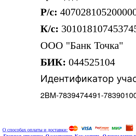
Р/с:
40702810520000
К/с:
30101810745374
ООО "Банк Точка"
БИК:
044525104
Идентификатор уча
2BM-7839474491-7839010
О способах оплаты и доставки: