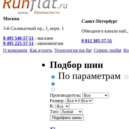
Москва
Санкт-Петербург
3-й Силикатный пр., 1, корп. 1
Обводного канала наб., 
8 495 540-57-51
- магазин
8 812 385-57-51
8 495 225-57-51
- шиномонтаж
О компании
Как купить
Технология run flat
Сервис runflat
Ко
Подбор шин
По параметрам
Производитель:
Размер:
/
R:
Тип: